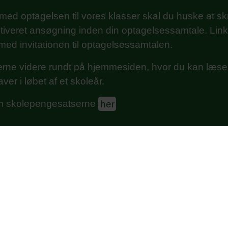
 med optagelsen til vores klasser skal du huske at sk
iveret ansøgning inden din optagelsessamtale. Link t
ed invitationen til optagelsessamtalen.
erne videre rundt på hjemmesiden, hvor du kan læs
ver i løbet af et skoleår.
 skolepengesatserne
her