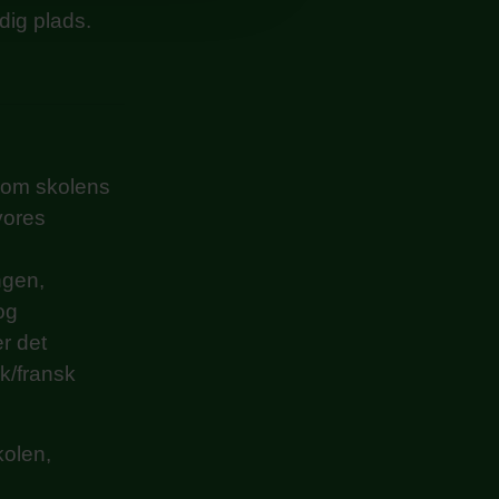
edig plads.
e om skolens
vores
ngen,
og
er det
k/fransk
kolen,