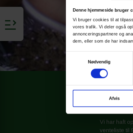
Denne hjemmeside bruger c
Vi bruger cookies til at tilpas
vores trafik. Vi deler også 
annonceringspartnere og anal
dem, eller som de har indsaml
Samtykkevalg
Nødvendig
Ansøgni
Afvis
Er du/dit barn
2026/2027 og 
Vi har haft 
venteliste til