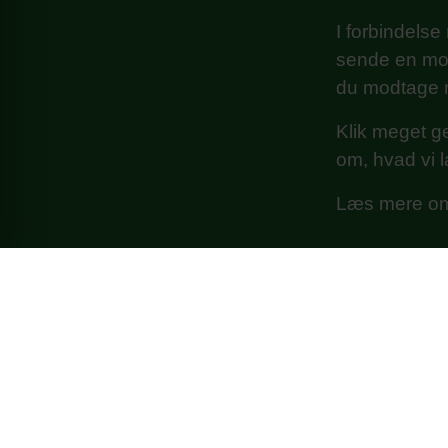
I forbindelse
sende en mot
du modtage m
Klik meget g
om, hvad vi la
Læs mere om
@detfriegymnasium
@detfriegymnasiumsgrundskole
Det frie Gymnasium