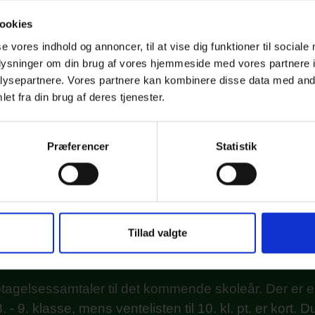
ookies
se vores indhold og annoncer, til at vise dig funktioner til sociale
oplysninger om din brug af vores hjemmeside med vores partnere i
ysepartnere. Vores partnere kan kombinere disse data med andr
et fra din brug af deres tjenester.
BLIV ELEV I 8.-10. KLASSE
Præferencer
Statistik
ng til skoleåret 26/27 og frem
Tillad valgte
 interesseret i at starte i 8., 9. eller 10. klasse hos os
frem? Så har I mulighed for at skrive jer op her!
optagelsessamtaler til det kommende skoleår. Der er 
 8. - 9. klasse, mens ventelisten til 10. kl. pt. er kort