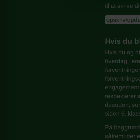
til at skrive
opskriv/opda
Hvis du bl
Hvis du og d
hverdag, jere
forventninger
forventningsa
engagement i 
respekterer s
desuden, som
siden 5. klas
På baggrund 
såfremt der 