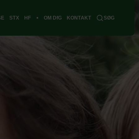
SE
STX
HF
OM DfG
KONTAKT
SØG