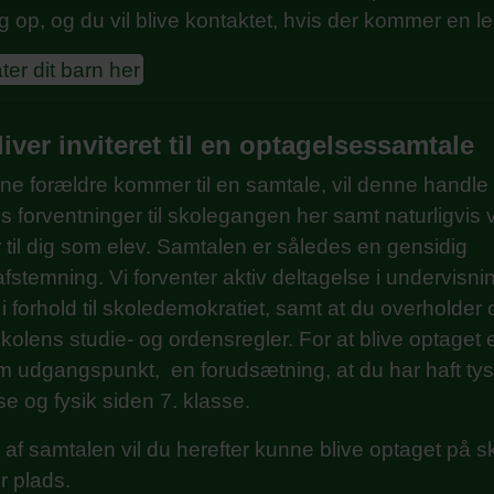
 dig op, og du vil blive kontaktet, hvis der kommer en l
ter dit barn her
iver inviteret til en optagelsessamtale
ine forældre kommer til en samtale, vil denne handl
s forventninger til skolegangen her samt naturligvis 
 til dig som elev. Samtalen er således en gensidig
fstemning. Vi forventer aktiv deltagelse i undervisni
forhold til skoledemokratiet, samt at du overholder 
kolens studie- og ordensregler. For at blive optaget 
 udgangspunkt, en forudsætning, at du har haft tys
se og fysik siden 7. klasse.
af samtalen vil du herefter kunne blive optaget på s
er plads.